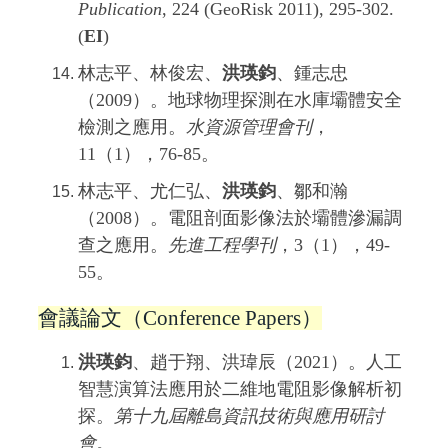
Publication
, 224 (GeoRisk 2011), 295-302.
(
EI
)
林志平、林俊宏、
洪瑛鈞
、鍾志忠
（2009）。地球物理探測在水庫壩體安全
檢測之應用。
水資源管理會刊
，
11（1），76-85。
林志平、尤仁弘、
洪瑛鈞
、鄒和瀚
（2008）。電阻剖面影像法於壩體滲漏調
查之應用。
先進工程學刊
，3（1），49-
55。
會議論文（Conference Papers）
洪瑛鈞
、趙于翔、洪瑋辰（2021）。人工
智慧演算法應用於二維地電阻影像解析初
探。
第十九屆離島資訊技術與應用研討
會
。