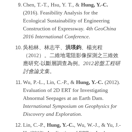
Chen, T.-T., Hsu, Y. T., &
Hung, Y.-C.
(2016). Feasibility Analysis for the
Ecological Sustainability of Engineering
Construction of Expressway.
4th GeoChina
2016 International Conference
.
吳柏林、林志平、
洪瑛鈞
、楊光程
（2012）。二維地電阻影像探測之三維效
應研究-以斷層調查為例。
2012岩盤工程研
討會論文集
。
Wu, P.-L., Lin, C.-P., &
Hung, Y.-C.
(2012).
Evaluation of 2D ERT for Investigating
Abnormal Seepages at an Earth Dam.
International Symposium on Geophysics for
Discovery and Exploration
.
Lin, C.-P.,
Hung, Y.-C.
, Wu, W.-J., & Yu, J.-