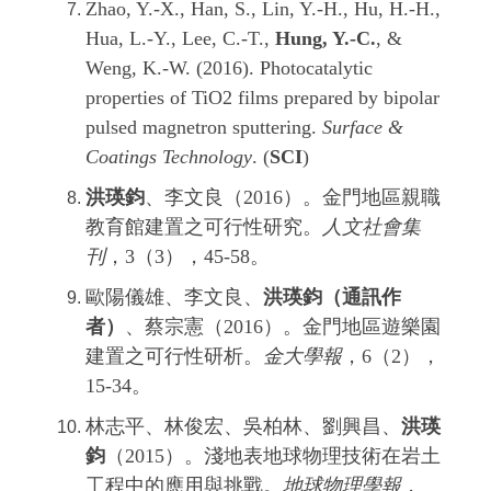
Zhao, Y.-X., Han, S., Lin, Y.-H., Hu, H.-H.,
Hua, L.-Y., Lee, C.-T.,
Hung, Y.-C.
, &
Weng, K.-W. (2016). Photocatalytic
properties of TiO2 films prepared by bipolar
pulsed magnetron sputtering.
Surface &
Coatings Technology
. (
SCI
)
洪瑛鈞
、李文良（2016）。金門地區親職
教育館建置之可行性研究。
人文社會集
刊
，3（3），45-58。
歐陽儀雄、李文良、
洪瑛鈞（通訊作
者）
、蔡宗憲（2016）。金門地區遊樂園
建置之可行性研析。
金大學報
，6（2），
15-34。
林志平、林俊宏、吳柏林、劉興昌、
洪瑛
鈞
（2015）。淺地表地球物理技術在岩土
工程中的應用與挑戰。
地球物理學報
，