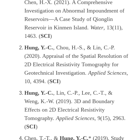
Chen, H.-X. (2021). A Comprehensive
Investigation on Abnormal Impoundment of
Reservoirs—A Case Study of Qionglin
Reservoir in Kinmen Island.
Water
, 13(11),
1463. (
SCI
)
Hung, Y.-C.
, Chou, H.-S., & Lin, C.-P.
(2020). Appraisal of the Spatial Resolution of
2D Electrical Resistivity Tomography for
Geotechnical Investigation.
Applied Sciences
,
10, 4394. (
SCI
)
Hung, Y.-C.
, Lin, C.-P., Lee, C.-T., &
Weng, K.-W. (2019). 3D and Boundary
Effects on 2D Electrical Resistivity
Tomography.
Applied Sciences
, 9(15), 2963.
(
SCI
)
Chen, T.-T., &
Hung, Y.-C.
* (2019). Study