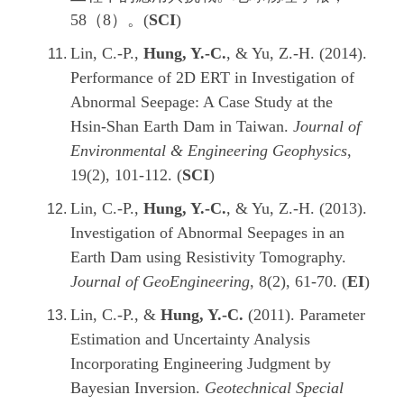
58（8）。(
SCI
)
Lin, C.-P.,
Hung, Y.-C.
, & Yu, Z.-H. (2014).
Performance of 2D ERT in Investigation of
Abnormal Seepage: A Case Study at the
Hsin-Shan Earth Dam in Taiwan.
Journal of
Environmental & Engineering Geophysics
,
19(2), 101-112. (
SCI
)
Lin, C.-P.,
Hung, Y.-C.
, & Yu, Z.-H. (2013).
Investigation of Abnormal Seepages in an
Earth Dam using Resistivity Tomography.
Journal of GeoEngineering
, 8(2), 61-70. (
EI
)
Lin, C.-P., &
Hung, Y.-C.
(2011). Parameter
Estimation and Uncertainty Analysis
Incorporating Engineering Judgment by
Bayesian Inversion.
Geotechnical Special