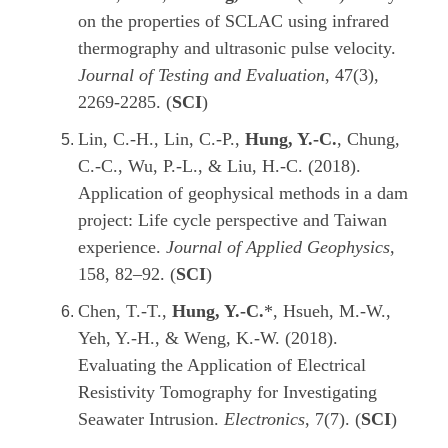
on the properties of SCLAC using infrared
thermography and ultrasonic pulse velocity.
Journal of Testing and Evaluation
, 47(3),
2269-2285. (
SCI
)
Lin, C.-H., Lin, C.-P.,
Hung, Y.-C.
, Chung,
C.-C., Wu, P.-L., & Liu, H.-C. (2018).
Application of geophysical methods in a dam
project: Life cycle perspective and Taiwan
experience.
Journal of Applied Geophysics
,
158, 82–92. (
SCI
)
Chen, T.-T.,
Hung, Y.-C.
*, Hsueh, M.-W.,
Yeh, Y.-H., & Weng, K.-W. (2018).
Evaluating the Application of Electrical
Resistivity Tomography for Investigating
Seawater Intrusion.
Electronics
, 7(7). (
SCI
)