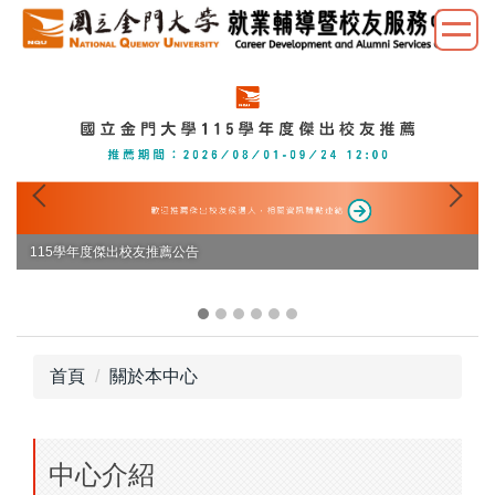
跳
到
主
要
內
容
區
🚀 2026職涯 × 就輔系列活動 "職涯諮詢、履歷健檢、共融職場分享一次掌
握✨ 全程免費，歡迎同學一起提前接軌未來！"
首頁
關於本中心
中心介紹