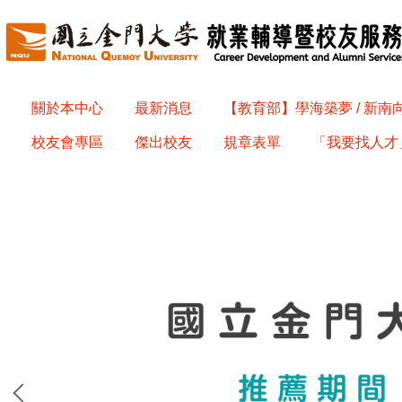
跳
到
主
要
內
關於本中心
最新消息
【教育部】學海築夢 / 新
容
校友會專區
傑出校友
規章表單
「我要找人才」
區