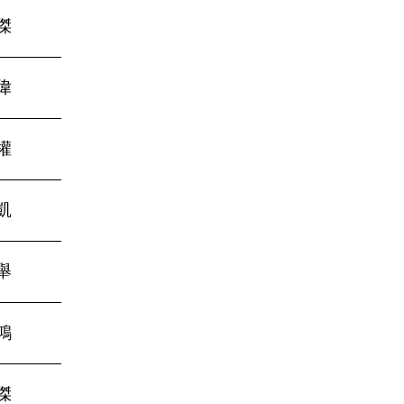
傑
偉
權
凱
舉
鴻
傑