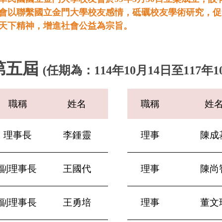
會以聯繫國立金門大學校友感情，砥礪校友學術研究，促
天下精神，增進社會公益為宗旨。
第五屆
(任期為：114年10月14日至117年1
職稱
姓名
職稱
姓
理事長
李鍾靈
理事
陳成
副理事長
王國代
理事
陳尚
副理事長
王勇培
理事
董文