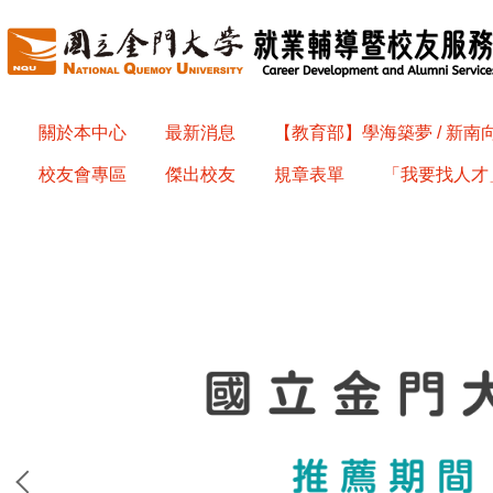
跳
到
主
要
內
關於本中心
最新消息
【教育部】學海築夢 / 新
容
校友會專區
傑出校友
規章表單
「我要找人才」
區