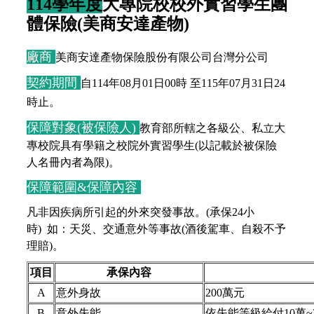
114學年度
大專院校校外實習學生團
體保險(美商安達產物)
廠商
美商安達產物
保
險
股
份
有
限
公
司台灣分公司
契約期間
自114年08月01日00時 至115年07月31日24
時止。
保障對象(被保險人)
教育部所轄之各級公、私立大
專校院具有學籍之校院外實習學生(以記載於被保險
人名冊內者為限)。
保障範圍&保障內容
凡非因疾病所引起的外來突發事故。(承保24小
時) 如：天災、交通意外等事故(酒後駕車、自殺不予
理賠)。
項目
承保內容
A
意外身故
200萬元
B
意外失能
依失能等級給付10萬~