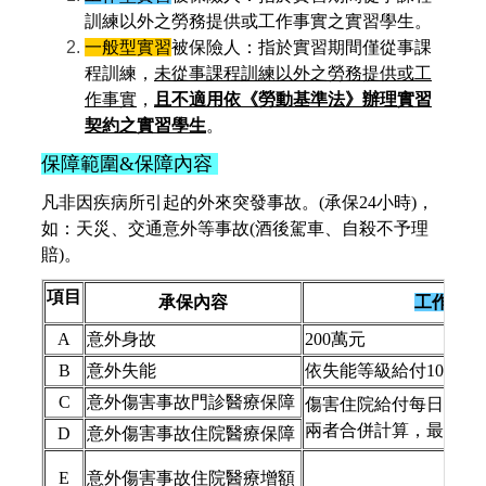
訓練以外之勞務提供或工作事實之實習學生。
一般型實習
被保險人：指於實習期間僅從事課
程訓練，
未從事課程訓練以外之勞務提供或工
作事實
，
且不適用依
《勞動基準法》
辦理實習
契約之實習學生
。
保障範圍&保障內容
凡非因疾病所引起的外來突發事故。(承保24小時)，
如：天災、交通意外等事故(酒後駕車、自殺不予理
賠)。
項目
承保內容
工作型
A
意外身故
200萬元
B
意外失能
依失能等級給付10萬~2
C
意外傷害事故門診醫療保障
傷害住院給付每日新台幣1
兩者合併計算，最高給
D
意外傷害事故住院醫療保障
E
意外傷害事故住院醫療增額