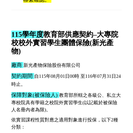
115學年度
教育部供應契約–大專院
校校外實習學生團體保險(新光產
物)
廠商
新光產物
保
險
股
份有限公司
契約期間
自115年08月01日00時 至116年07月31日24
時止。
保障對象(被保險人)
教育部所轄之各級公、私立大
專校院具有學籍之校院外實習學生(以記載於被保險
人名冊內者為限)。
依實習課程性質對應之適用對象進行投保，以下2種
分類：