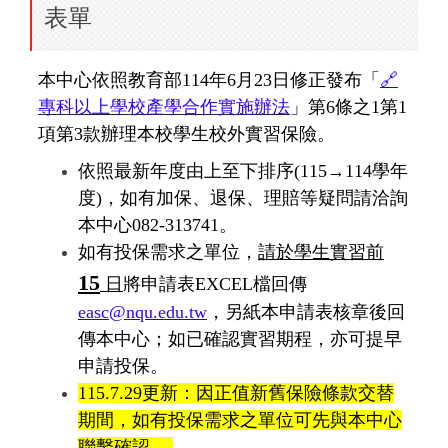
表單
本中心依照教育部114年6月23日修正發布「
🔗
專科以上學校產學合作實施辦法
」第6條之1第1
項第3款辦理本校學生校外實習保險。
依照最新年度由上至下排序(115→114學年
度)，如有加保、退保、理賠等疑問請洽詢
本中心082-313741。
如有投保需求之單位，
請於學生實習前
15
日
將申請表EXCEL檔回傳
easc@nqu.edu.tw
，另紙本申請表核章後回
傳本中心；如已確認實習期程，亦可提早
申請投保。
115.7.29更新：因正值新舊保險條款交替
期間，如有投保需求之單位可先與本中心
聯繫確認。