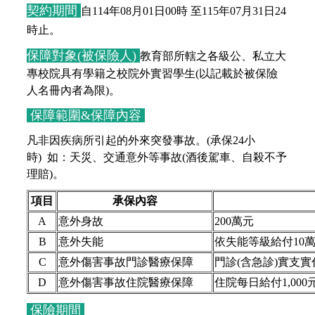
契約期間
自114年08月01日00時 至115年07月31日24
時止。
保障對象(被保險人)
教育部所轄之各級公、私立大
專校院具有學籍之校院外實習學生(以記載於被保險
人名冊內者為限)。
保障範圍&保障內容
凡非因疾病所引起的外來突發事故。(承保24小
時)
如：天災、交通意外等事故(酒後駕車、自殺不予
理賠)。
項目
承保內容
A
意外身故
200萬元
B
意外失能
依失能等級給付10萬
C
意外傷害事故門診醫療保障
門診(含急診)實支
D
意外傷害事故住院醫療保障
住院每日給付1,00
保險期間