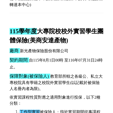
轉達本中心)
115學年度
大專院校校外實習學生團
體保險(
美商安達產物
)
廠商
新光產物
保
險
股
份有限公司
契約期間
自115年8月1日00時 至116年07月31日24時
止。
保障對象(被保險人)
教育部所轄之各級公、私立大
專校院具有學籍之校院外實習學生(以記載於被保險
人名冊內者為限)。
依實習課程性質對應之適用對象進行投保，以下2種
分類：
工作型實習
被保險人：指於實習期間從事課程