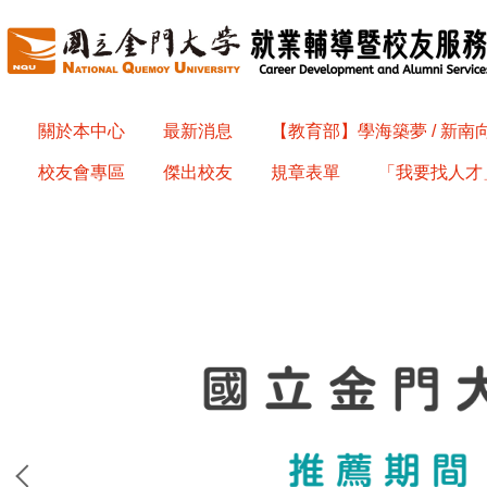
跳
到
主
要
內
關於本中心
最新消息
【教育部】學海築夢 / 新
容
校友會專區
傑出校友
規章表單
「我要找人才」
區