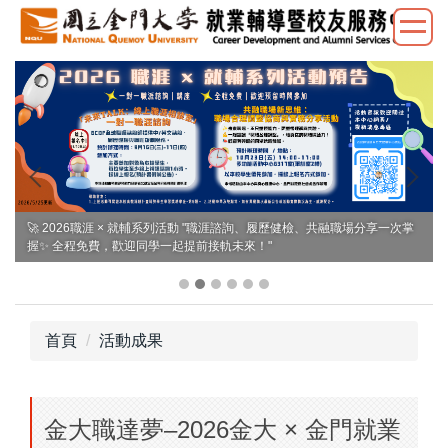
跳
到
主
要
內
容
區
🚀 2026職涯 × 就輔系列活動 "職涯諮詢、履歷健檢、共融職場分享一次掌
握✨ 全程免費，歡迎同學一起提前接軌未來！"
首頁
活動成果
金大職達夢–2026金大 × 金門就業