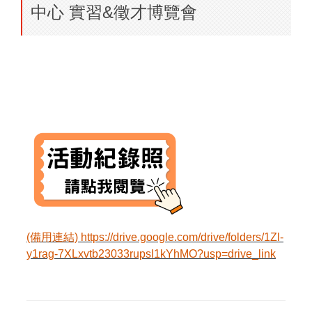
中心 實習&徵才博覽會
(備用連結) https://drive.google.com/drive/folders/1Zl-
y1rag-7XLxvtb23033rupsI1kYhMO?usp=drive_link