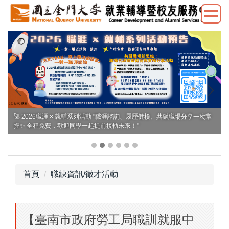
跳
到
主
要
內
容
區
🚀 2026職涯 × 就輔系列活動 "職涯諮詢、履歷健檢、共融職場分享一次掌
握✨ 全程免費，歡迎同學一起提前接軌未來！"
首頁
職缺資訊/徵才活動
【臺南市政府勞工局職訓就服中