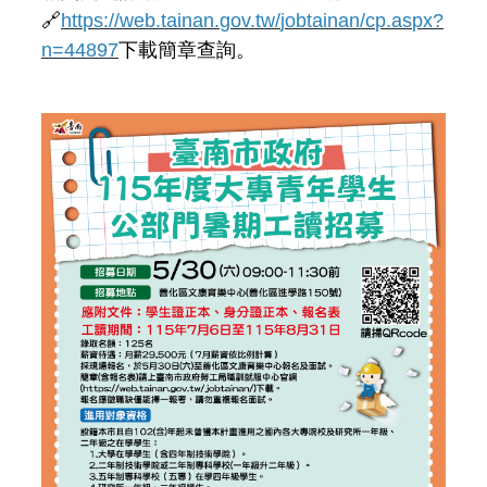
🔗
h
t
t
p
s
:
/
/
w
e
b
.
t
a
i
n
a
n
.
g
o
v
.
t
w
/
j
o
b
t
a
i
n
a
n
/
c
p
.
a
s
p
x
?
n
=
4
4
8
9
7
下
載
簡
章
查
詢
。