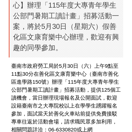
心】辦理「115年度大專青年學生
公部門暑期工讀計畫」招募活動一
案，將於5月30日（星期六）假善
化區文康育樂中心辦理，歡迎有興
趣的同學參加。
臺
南
市
政
府
勞
工
局
於
5
月
3
0
日
（
六
）
上
午
9
點
至
1
1
點
3
0
分
在
善
化
區
文
康
育
樂
中
心
（
臺
南
市
善
化
區
進
學
路
1
5
0
號
）
辦
理
「
1
1
5
年
度
大
專
青
年
學
生
公
部
門
暑
期
工
讀
計
畫
」
招
募
活
動
，
提
供
1
2
5
個
工
讀
機
會
，
當
日
辦
理
現
場
報
名
及
公
開
面
試
，
歡
迎
設
籍
臺
南
市
之
大
專
院
校
以
上
在
學
學
生
踴
躍
報
名
參
加
，
面
試
當
天
於
善
化
火
車
站
前
提
供
免
費
接
駁
專
車
往
返
於
活
動
會
場
，
請
求
職
民
眾
多
加
利
用
，
相
關
問
題
詳
洽
：
0
6
-
6
3
3
0
8
2
0
或
上
網