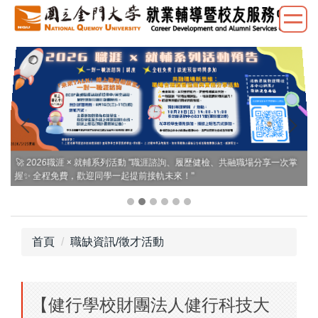
跳
到
主
要
內
容
區
🚀 2026職涯 × 就輔系列活動 "職涯諮詢、履歷健檢、共融職場分享一次掌
握✨ 全程免費，歡迎同學一起提前接軌未來！"
首頁
職缺資訊/徵才活動
【健行學校財團法人健行科技大